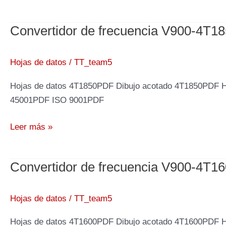
de
frecuencia
Convertidor de frecuencia V900-4T1
V900-
4T2000,
200kW
Hojas de datos
/
TT_team5
400V
Hojas de datos 4T1850PDF Dibujo acotado 4T1850PDF 
45001PDF ISO 9001PDF
Convertidor
Leer más »
de
frecuencia
Convertidor de frecuencia V900-4T1
V900-
4T1850,
185kW
Hojas de datos
/
TT_team5
400V
Hojas de datos 4T1600PDF Dibujo acotado 4T1600PDF 