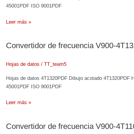
45001PDF ISO 9001PDF
Convertidor
Leer más »
de
frecuencia
Convertidor de frecuencia V900-4T1
V900-
4T1600,
160kW
Hojas de datos
/
TT_team5
400V
Hojas de datos 4T1320PDF Dibujo acotado 4T1320PDF 
45001PDF ISO 9001PDF
Convertidor
Leer más »
de
frecuencia
Convertidor de frecuencia V900-4T1
V900-