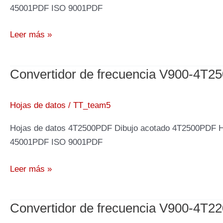
45001PDF ISO 9001PDF
Convertidor
Leer más »
de
frecuencia
Convertidor de frecuencia V900-4T2
V900-
4T2800,
280kW
Hojas de datos
/
TT_team5
400V
Hojas de datos 4T2500PDF Dibujo acotado 4T2500PDF 
45001PDF ISO 9001PDF
Convertidor
Leer más »
de
frecuencia
Convertidor de frecuencia V900-4T2
V900-