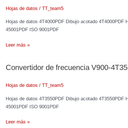
450kW
Hojas de datos
/
TT_team5
400V
Hojas de datos 4T4000PDF Dibujo acotado 4T4000PDF 
45001PDF ISO 9001PDF
Convertidor
Leer más »
de
frecuencia
Convertidor de frecuencia V900-4T3
V900-
4T4000,
400kW
Hojas de datos
/
TT_team5
400V
Hojas de datos 4T3550PDF Dibujo acotado 4T3550PDF 
45001PDF ISO 9001PDF
Convertidor
Leer más »