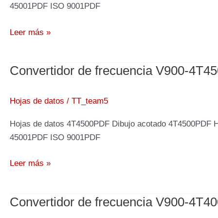
45001PDF ISO 9001PDF
Convertidor
Leer más »
de
frecuencia
Convertidor de frecuencia V900-4T4
V900-
4T5000,
500kW
Hojas de datos
/
TT_team5
400V
Hojas de datos 4T4500PDF Dibujo acotado 4T4500PDF 
45001PDF ISO 9001PDF
Convertidor
Leer más »
de
frecuencia
Convertidor de frecuencia V900-4T4
V900-
4T4500,