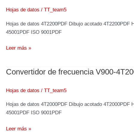
4T2500,
250kW
Hojas de datos
/
TT_team5
400V
Hojas de datos 4T2200PDF Dibujo acotado 4T2200PDF 
45001PDF ISO 9001PDF
Convertidor
Leer más »
de
frecuencia
Convertidor de frecuencia V900-4T2
V900-
4T2200,
220kW
Hojas de datos
/
TT_team5
400V
Hojas de datos 4T2000PDF Dibujo acotado 4T2000PDF 
45001PDF ISO 9001PDF
Convertidor
Leer más »