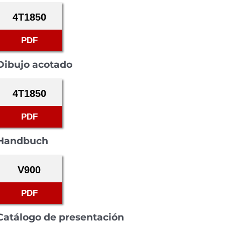
4T1850
PDF
Dibujo acotado
4T1850
PDF
Handbuch
V900
PDF
Catálogo de presentación