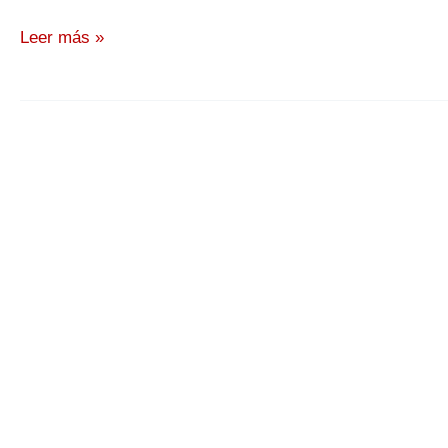
Motor
Leer más »
eléctrico
asíncrono
de
315
kW
H17R-
SR-
355-
06-
400
para
molino
de
cemento