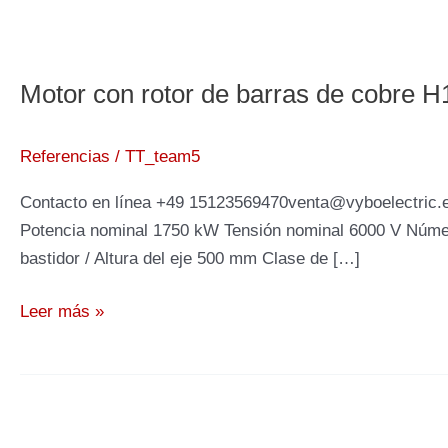
Motor con rotor de barras de cobre
Referencias
/
TT_team5
Contacto en línea +49 15123569470venta@vyboelectric.es
Potencia nominal 1750 kW Tensión nominal 6000 V Númer
bastidor / Altura del eje 500 mm Clase de […]
Motor
Leer más »
con
rotor
de
barras