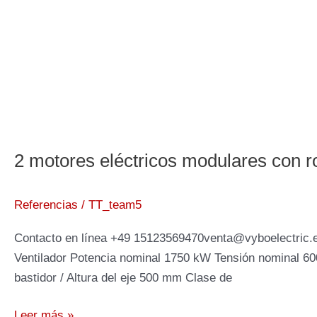
2 motores eléctricos modulares con r
Referencias
/
TT_team5
Contacto en línea +49 15123569470venta@vyboelectric.e
Ventilador Potencia nominal 1750 kW Tensión nominal 6
bastidor / Altura del eje 500 mm Clase de
2
Leer más »