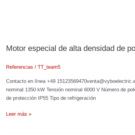
Motor especial de alta densidad de 
Referencias
/
TT_team5
Contacto en línea +49 15123569470venta@vyboelectric.es
nominal 1350 kW Tensión nominal 6000 V Número de polo
de protección IP55 Tipo de refrigeración
Motor
Leer más »
especial
de