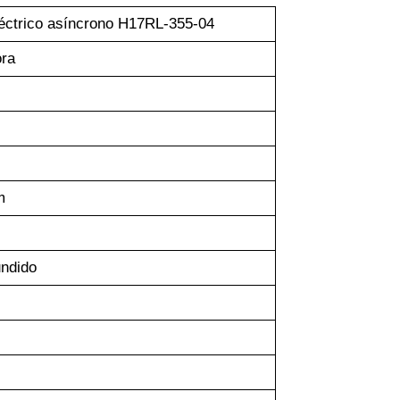
éctrico asíncrono H17RL-355-04
ora
m
undido