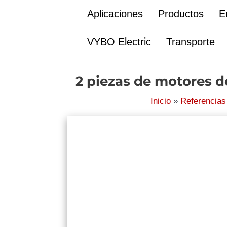
Ir
Aplicaciones
Productos
E
al
contenido
VYBO Electric
Transporte
2 piezas de motores d
Inicio
Referencias