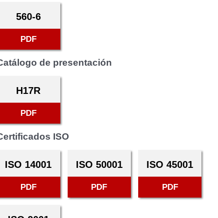
560-6
PDF
Catálogo de presentación
H17R
PDF
Certificados ISO
ISO 14001
ISO 50001
ISO 45001
PDF
PDF
PDF