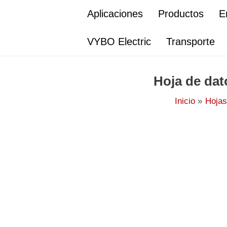
Ir
Aplicaciones
Productos
E
al
contenido
VYBO Electric
Transporte
Hoja de dat
Inicio
Hojas