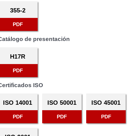
355-2
PDF
Catálogo de presentación
H17R
PDF
Certificados ISO
ISO 14001
ISO 50001
ISO 45001
PDF
PDF
PDF