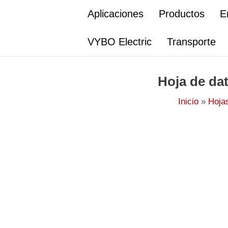
Ir
Aplicaciones
Productos
E
al
contenido
VYBO Electric
Transporte
Hoja de da
Inicio
Hoja