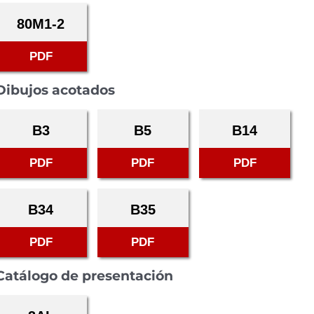
80M1-2
PDF
Dibujos acotados
B3
B5
B14
PDF
PDF
PDF
B34
B35
PDF
PDF
Catálogo de presentación