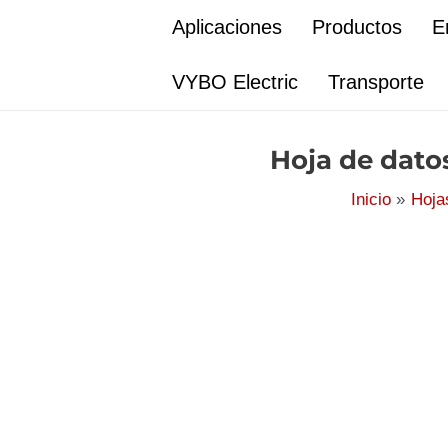
Ir
Aplicaciones
Productos
E
al
contenido
VYBO Electric
Transporte
Hoja de dato
Inicio
Hoja