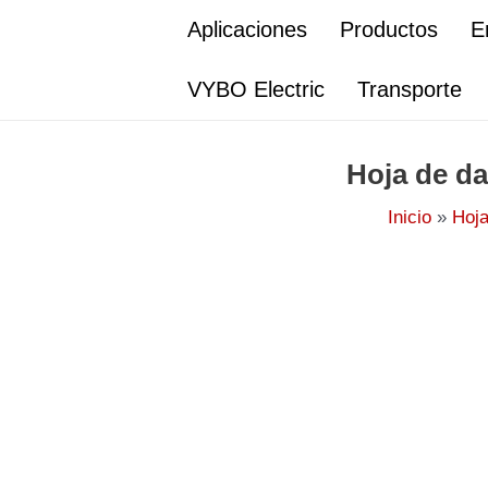
Ir
Aplicaciones
Productos
E
al
contenido
VYBO Electric
Transporte
Hoja de da
Inicio
Hoja