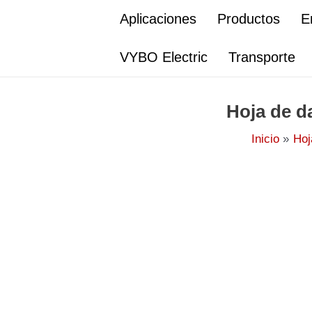
Ir
Aplicaciones
Productos
E
al
contenido
VYBO Electric
Transporte
Hoja de d
Inicio
Hoj