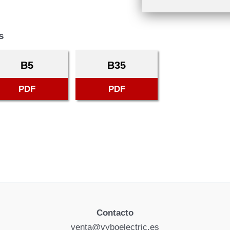
s
B5
B35
PDF
PDF
Contacto
venta@vyboelectric.es