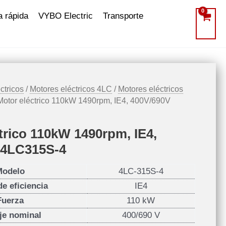
a rápida
VYBO Electric
Transporte
ctricos
/
Motores eléctricos 4LC
/
Motores eléctricos
Motor eléctrico 110kW 1490rpm, IE4, 400V/690V
trico 110kW 1490rpm, IE4,
 4LC315S-4
Modelo
4LC-315S-4
de eficiencia
IE4
Fuerza
110 kW
je nominal
400/690 V