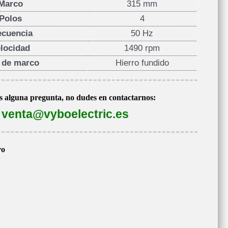
Marco
315 mm
Polos
4
ecuencia
50 Hz
locidad
1490 rpm
 de marco
Hierro fundido
es alguna pregunta, no dudes en contactarnos:
venta@vyboelectric.es
ro