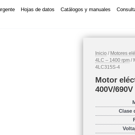
urgente
Hojas de datos
Catálogos y manuales
Consult
Inicio
/
Motores elé
4LC – 1400 rpm
/ 
4LC315S-4
Motor eléc
400V/690V
Clase 
Volta