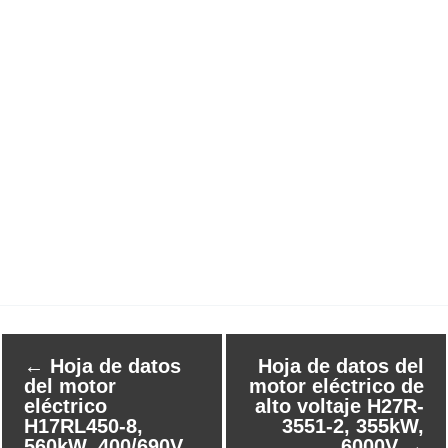
←
Hoja de datos
Hoja de datos del
del motor
motor eléctrico de
eléctrico
alto voltaje H27R-
H17RL450-8,
3551-2, 355kW,
560kW, 400/690V
6000V
→