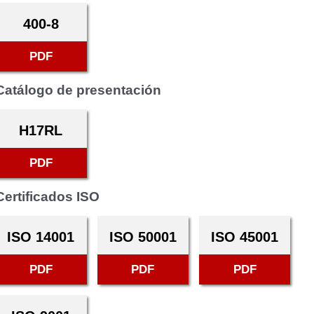
400-8
PDF
Catálogo de presentación
H17RL
PDF
Certificados ISO
ISO 14001
ISO 50001
ISO 45001
PDF
PDF
PDF