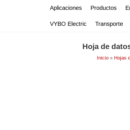
Ir
Aplicaciones
Productos
E
al
contenido
VYBO Electric
Transporte
Hoja de dato
Inicio
Hojas 