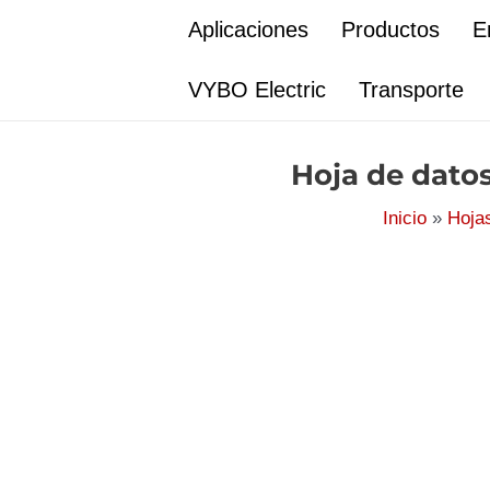
Ir
Aplicaciones
Productos
E
al
contenido
VYBO Electric
Transporte
Hoja de dato
Inicio
Hoja