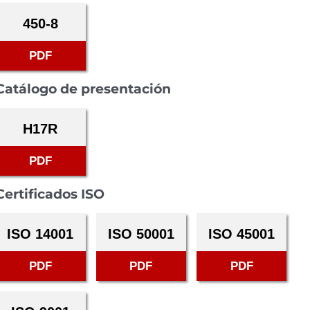
450-8
PDF
Catálogo de presentación
H17R
PDF
Certificados ISO
ISO 14001
ISO 50001
ISO 45001
PDF
PDF
PDF