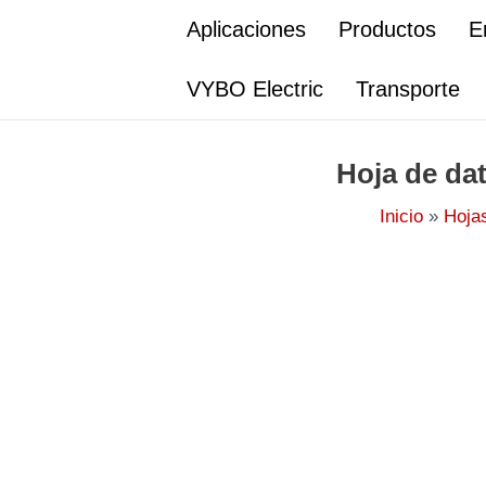
Ir
Aplicaciones
Productos
E
al
contenido
VYBO Electric
Transporte
Hoja de da
Inicio
Hoja