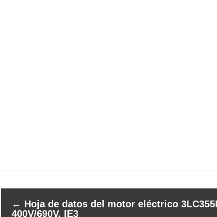
←
Hoja de datos del motor eléctrico 3LC35
400V/690V, IE3