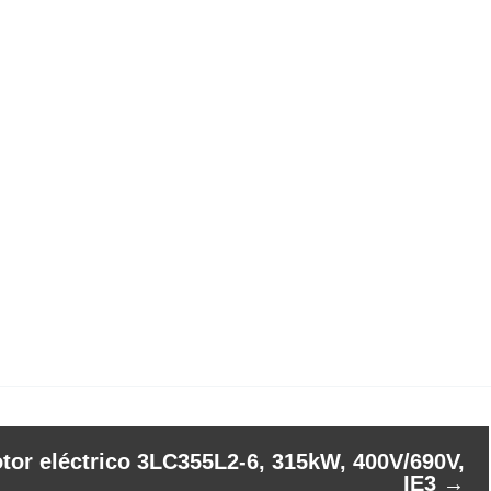
tor eléctrico 3LC355L2-6, 315kW, 400V/690V,
IE3
→