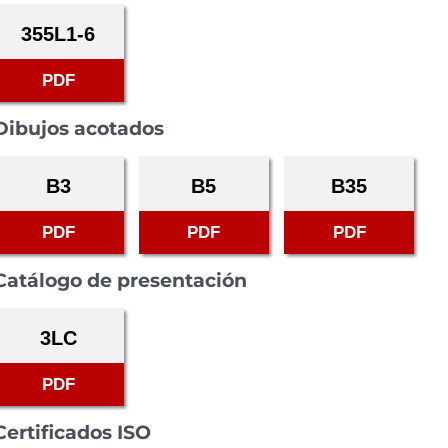
355L1-6
PDF
Dibujos acotados
B3
B5
B35
PDF
PDF
PDF
Catálogo de presentación
3LC
PDF
Certificados ISO