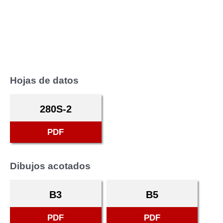
Hojas de datos
280S-2
PDF
Dibujos acotados
B3
B5
PDF
PDF