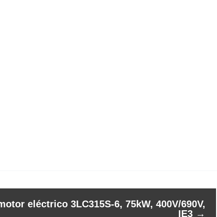
motor eléctrico 3LC315S-6, 75kW, 400V/690V,
IE3
→