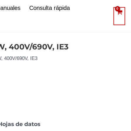
manuales
Consulta rápida
W, 400V/690V, IE3
W, 400V/690V, IE3
Hojas de datos