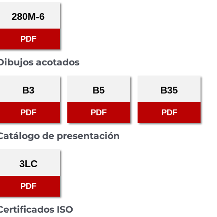
280M-6
PDF
Dibujos acotados
B3
B5
B35
PDF
PDF
PDF
Catálogo de presentación
3LC
PDF
Certificados ISO