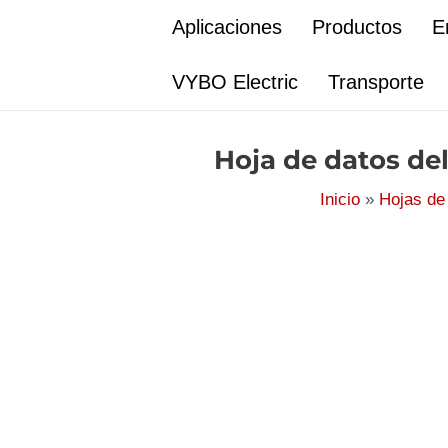
Ir
Aplicaciones
Productos
E
al
contenido
VYBO Electric
Transporte
Hoja de datos de
Inicio
Hojas de