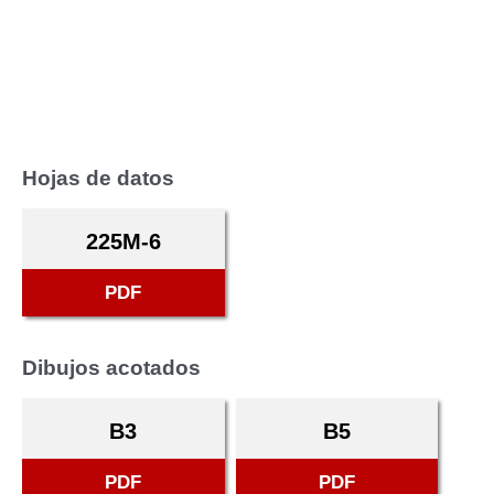
Hojas de datos
225M-6
PDF
Dibujos acotados
B3
B5
PDF
PDF