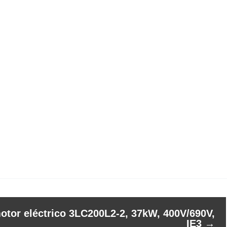
otor eléctrico 3LC200L2-2, 37kW, 400V/690V,
IE3
→