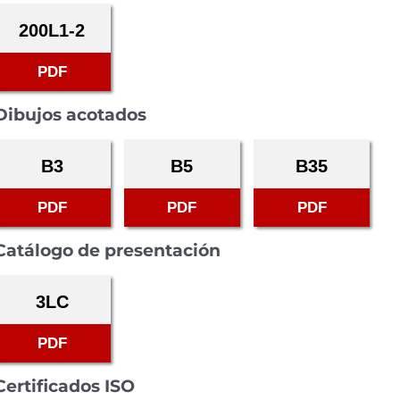
200L1-2
PDF
Dibujos acotados
B3
B5
B35
PDF
PDF
PDF
Catálogo de presentación
3LC
PDF
Certificados ISO