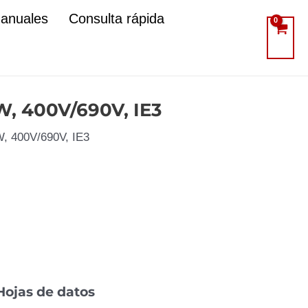
manuales
Consulta rápida
W, 400V/690V, IE3
W, 400V/690V, IE3
Hojas de datos