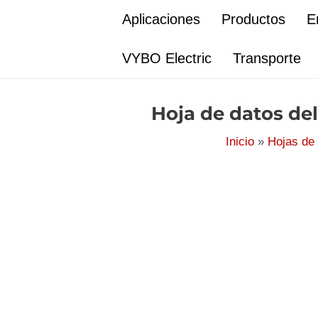
Ir
Aplicaciones
Productos
E
al
contenido
VYBO Electric
Transporte
Hoja de datos de
Inicio
Hojas de