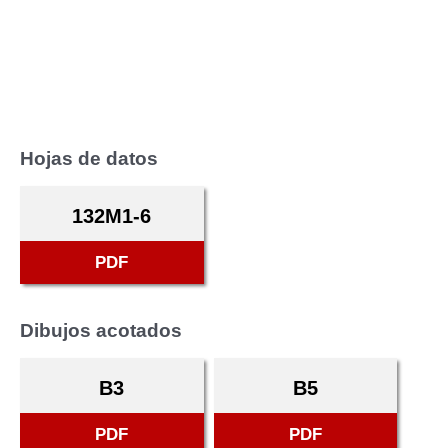
Hojas de datos
132M1-6
PDF
Dibujos acotados
B3
B5
PDF
PDF