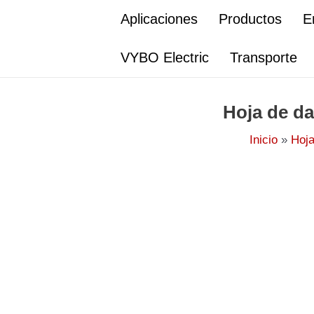
Ir
Aplicaciones
Productos
E
al
contenido
VYBO Electric
Transporte
Hoja de da
Inicio
Hoja