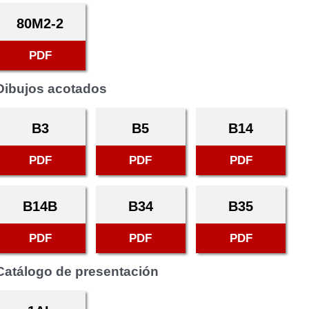
80M2-2
PDF
Dibujos acotados
B3
B5
B14
PDF
PDF
PDF
B14B
B34
B35
PDF
PDF
PDF
Catálogo de presentación