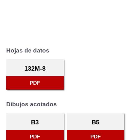
Hojas de datos
132M-8
PDF
Dibujos acotados
B3
B5
PDF
PDF