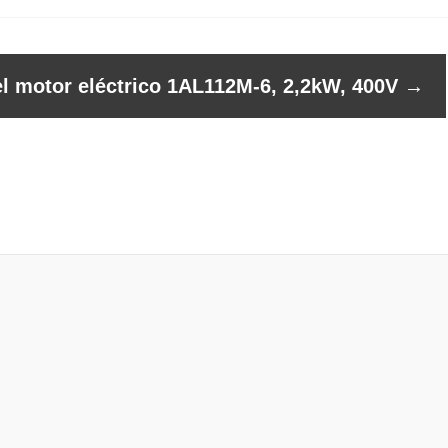
el motor eléctrico 1AL112M-6, 2,2kW, 400V
→