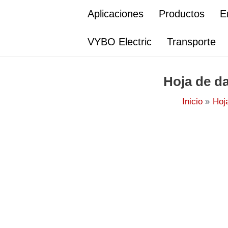
Ir
Aplicaciones
Productos
E
al
contenido
VYBO Electric
Transporte
Hoja de da
Inicio
Hoj