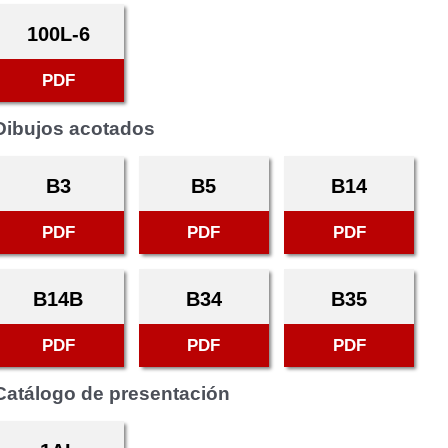
100L-6
PDF
Dibujos acotados
B3
B5
B14
PDF
PDF
PDF
B14B
B34
B35
PDF
PDF
PDF
Catálogo de presentación