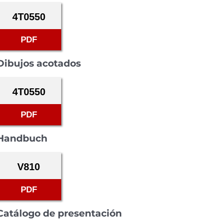
4T0550
PDF
Dibujos acotados
4T0550
PDF
Handbuch
V810
PDF
Catálogo de presentación