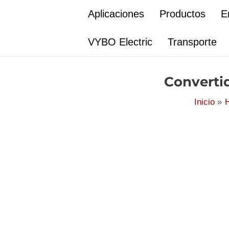
Ir
Aplicaciones
Productos
E
al
contenido
VYBO Electric
Transporte
Converti
Inicio
H