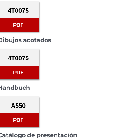
4T0075
PDF
Dibujos acotados
4T0075
PDF
Handbuch
A550
PDF
Catálogo de presentación