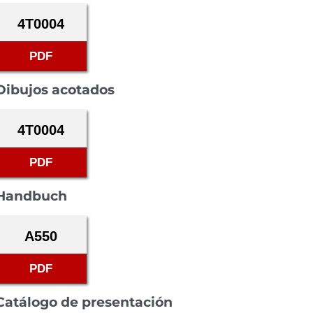
4T0004
PDF
Dibujos acotados
4T0004
PDF
Handbuch
A550
PDF
Catálogo de presentación