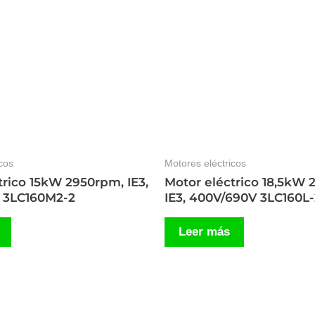
cos
Motores eléctricos
trico 15kW 2950rpm, IE3,
Motor eléctrico 18,5kW 
 3LC160M2-2
IE3, 400V/690V 3LC160L-
Leer más