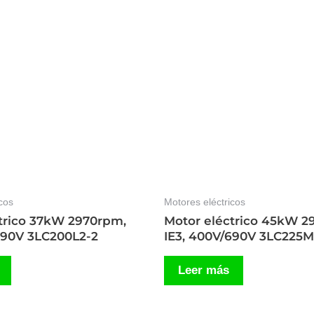
cos
Motores eléctricos
trico 37kW 2970rpm,
Motor eléctrico 45kW 2
690V 3LC200L2-2
IE3, 400V/690V 3LC225M
Leer más