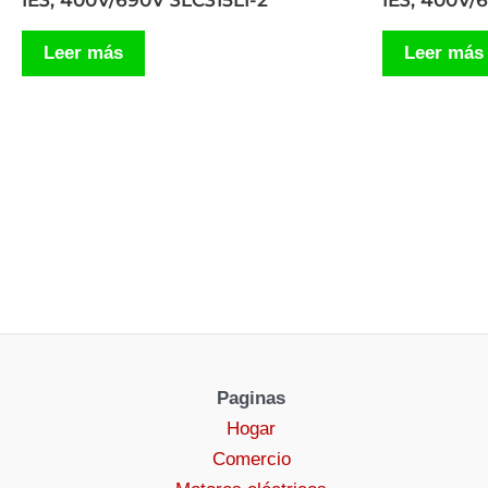
IE3, 400V/690V 3LC315L1-2
IE3, 400V/
Leer más
Leer más
Paginas
Hogar
Comercio