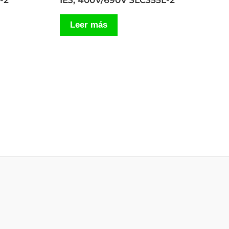
-2
IE3, 400V/690V 3LC355L-2
Leer más