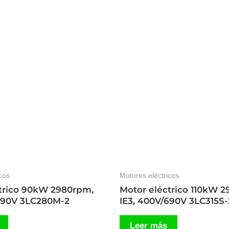
cos
Motores eléctricos
trico 90kW 2980rpm,
Motor eléctrico 110kW 
/690V 3LC280M-2
IE3, 400V/690V 3LC315S-
Leer más