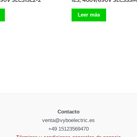
690V 3LC315L2-2
IE3, 400V/690V 3LC355M
Leer más
Contacto
venta@vyboelectric.es
+49 15123569470