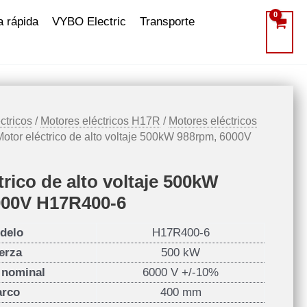
a rápida
VYBO Electric
Transporte
ctricos
/
Motores eléctricos H17R
/
Motores eléctricos
Motor eléctrico de alto voltaje 500kW 988rpm, 6000V
trico de alto voltaje 500kW
000V H17R400-6
delo
H17R400-6
erza
500 kW
e nominal
6000 V +/-10%
rco
400 mm