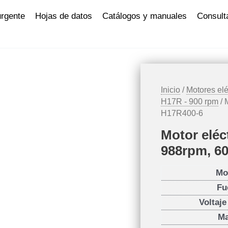
urgente
Hojas de datos
Catálogos y manuales
Consult
Inicio
/
Motores elé
H17R - 900 rpm
/ 
H17R400-6
Motor eléc
988rpm, 6
Mo
Fu
Voltaj
Ma