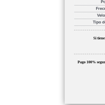
P
Frec
Vel
Tipo 
Si tien
Pago 100% segu