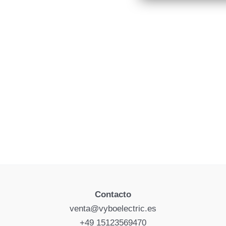
Contacto
venta@vyboelectric.es
+49 15123569470