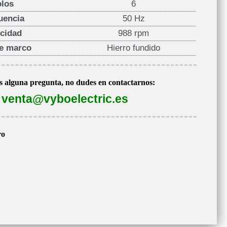
olos
6
uencia
50 Hz
ocidad
988 rpm
de marco
Hierro fundido
es alguna pregunta, no dudes en contactarnos:
venta@vyboelectric.es
ro