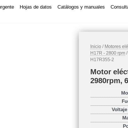
urgente
Hojas de datos
Catálogos y manuales
Consult
Inicio
/
Motores elé
H17R - 2800 rpm
/
H17R355-2
Motor eléc
2980rpm, 
Mo
Fu
Voltaj
Ma
P