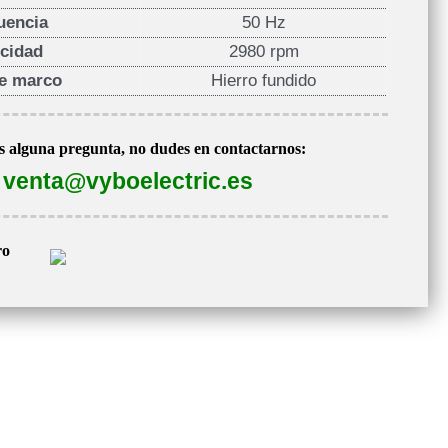
uencia
50 Hz
ocidad
2980 rpm
de marco
Hierro fundido
es alguna pregunta, no dudes en contactarnos:
venta@vyboelectric.es
ro