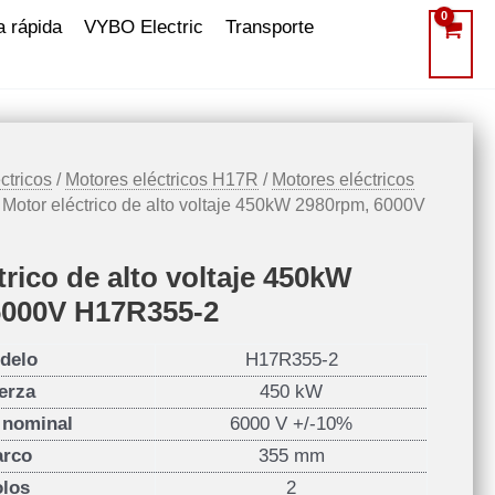
a rápida
VYBO Electric
Transporte
ctricos
/
Motores eléctricos H17R
/
Motores eléctricos
 Motor eléctrico de alto voltaje 450kW 2980rpm, 6000V
trico de alto voltaje 450kW
6000V H17R355-2
delo
H17R355-2
erza
450 kW
e nominal
6000 V +/-10%
rco
355 mm
olos
2