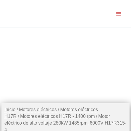
Ir
al
contenido
Inicio
/
Motores eléctricos
/
Motores eléctricos
H17R
/
Motores eléctricos H17R - 1400 rpm
/ Motor
eléctrico de alto voltaje 280kW 1485rpm, 6000V H17R315-
4