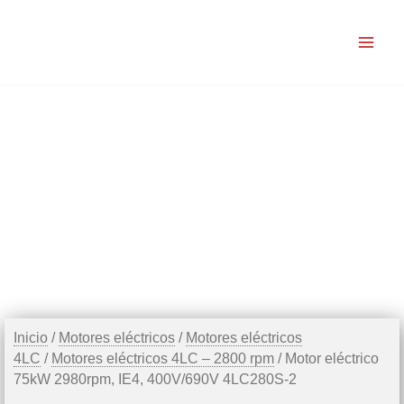
Ir
al
contenido
Inicio
/
Motores eléctricos
/
Motores eléctricos
4LC
/
Motores eléctricos 4LC – 2800 rpm
/ Motor eléctrico
75kW 2980rpm, IE4, 400V/690V 4LC280S-2