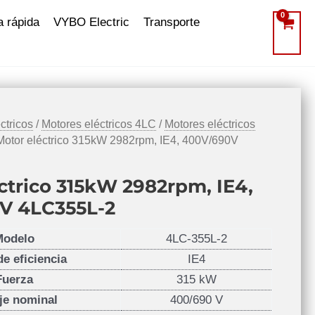
a rápida
VYBO Electric
Transporte
ctricos
/
Motores eléctricos 4LC
/
Motores eléctricos
Motor eléctrico 315kW 2982rpm, IE4, 400V/690V
ctrico 315kW 2982rpm, IE4,
V 4LC355L-2
Modelo
4LC-355L-2
de eficiencia
IE4
Fuerza
315 kW
je nominal
400/690 V