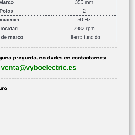
Marco
355 mm
Polos
2
ecuencia
50 Hz
locidad
2982 rpm
 de marco
Hierro fundido
lguna pregunta, no dudes en contactarnos:
venta@vyboelectric.es
uro