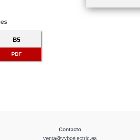
les
B5
PDF
Contacto
venta@vyboelectric.es