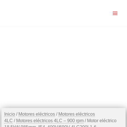
Ir
al
contenido
Inicio
/
Motores eléctricos
/
Motores eléctricos
4LC
/
Motores eléctricos 4LC – 900 rpm
/ Motor eléctrico