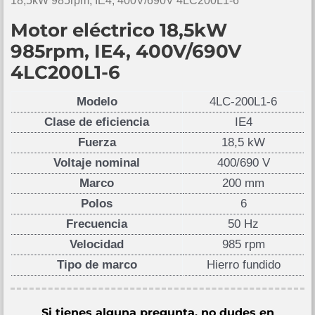
18,5kW 985rpm, IE4, 400V/690V 4LC200L1-6
Motor eléctrico 18,5kW
985rpm, IE4, 400V/690V
4LC200L1-6
Modelo
4LC-200L1-6
Clase de eficiencia
IE4
Fuerza
18,5 kW
Voltaje nominal
400/690 V
Marco
200 mm
Polos
6
Frecuencia
50 Hz
Velocidad
985 rpm
Tipo de marco
Hierro fundido
Si tienes alguna pregunta, no dudes en