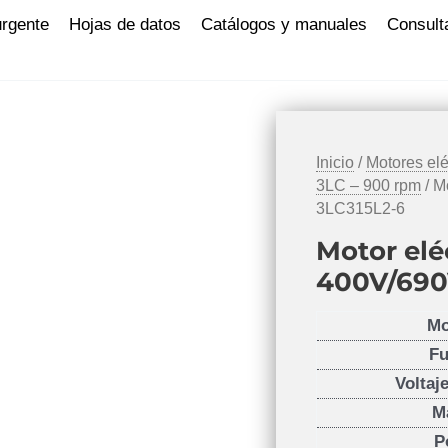
urgente
Hojas de datos
Catálogos y manuales
Consult
Inicio
/
Motores elé
3LC – 900 rpm
/ M
3LC315L2-6
Motor elé
400V/690
Mo
Fu
Voltaj
M
P