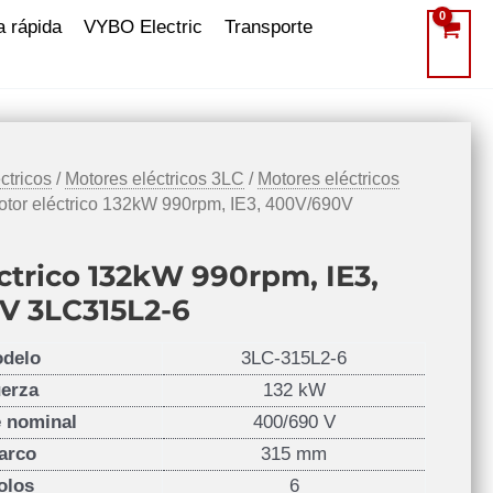
a rápida
VYBO Electric
Transporte
ctricos
/
Motores eléctricos 3LC
/
Motores eléctricos
otor eléctrico 132kW 990rpm, IE3, 400V/690V
ctrico 132kW 990rpm, IE3,
V 3LC315L2-6
delo
3LC-315L2-6
erza
132 kW
e nominal
400/690 V
arco
315 mm
olos
6