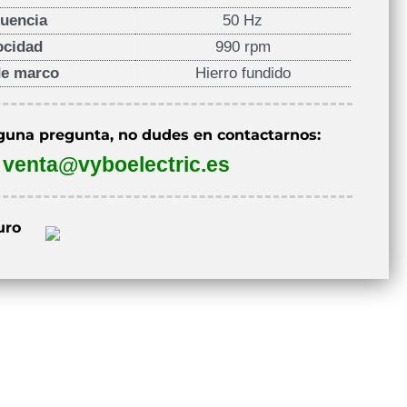
uencia
50 Hz
ocidad
990 rpm
de marco
Hierro fundido
lguna pregunta, no dudes en contactarnos:
venta@vyboelectric.es
uro