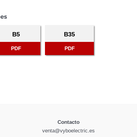
les
B5
B35
PDF
PDF
Contacto
venta@vyboelectric.es