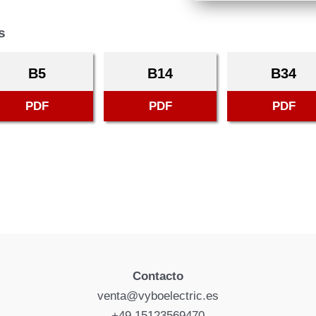
s
B5
B14
B34
PDF
PDF
PDF
Contacto
venta@vyboelectric.es
+49 15123569470