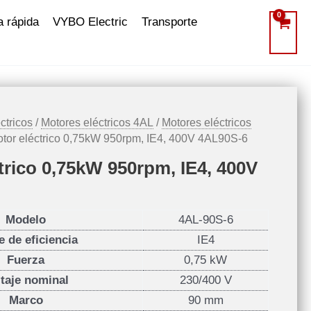
a rápida
VYBO Electric
Transporte
ctricos
/
Motores eléctricos 4AL
/
Motores eléctricos
otor eléctrico 0,75kW 950rpm, IE4, 400V 4AL90S-6
trico 0,75kW 950rpm, IE4, 400V
Modelo
4AL-90S-6
e de eficiencia
IE4
Fuerza
0,75 kW
ltaje nominal
230/400 V
Marco
90 mm