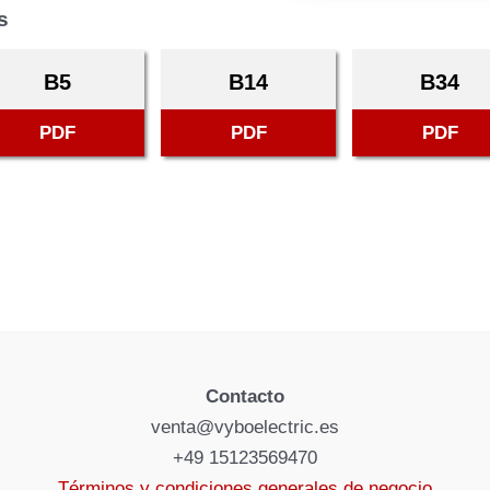
s
B5
B14
B34
PDF
PDF
PDF
Contacto
venta@vyboelectric.es
+49 15123569470
Términos y condiciones generales de negocio