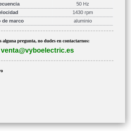
ecuencia
50 Hz
elocidad
1430 rpm
o de marco
aluminio
es alguna pregunta, no dudes en contactarnos:
venta@vyboelectric.es
ro