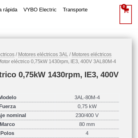
a rápida
VYBO Electric
Transporte
ctricos
/
Motores eléctricos 3AL
/
Motores eléctricos
Motor eléctrico 0,75kW 1430rpm, IE3, 400V 3AL80M-4
trico 0,75kW 1430rpm, IE3, 400V
Modelo
3AL-80M-4
Fuerza
0,75 kW
aje nominal
230/400 V
Marco
80 mm
Polos
4