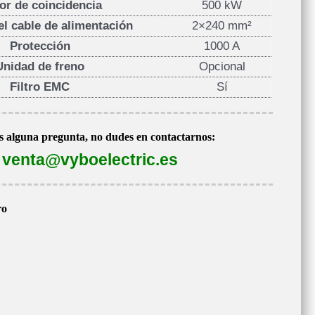
or de coincidencia
500 kW
el cable de alimentación
2×240 mm²
Protección
1000 A
Unidad de freno
Opcional
Filtro EMC
Sí
es alguna pregunta, no dudes en contactarnos:
venta@vyboelectric.es
ro