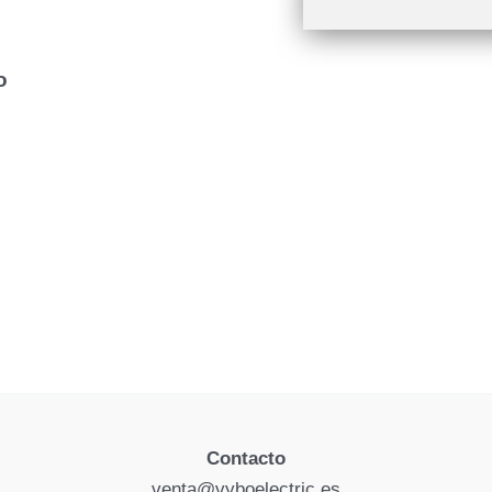
o
Contacto
venta@vyboelectric.es