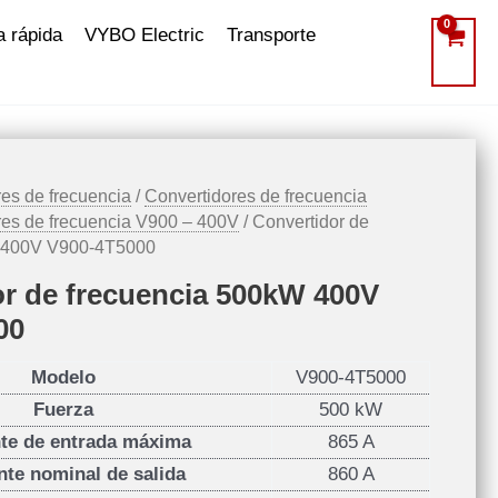
a rápida
VYBO Electric
Transporte
es de frecuencia
/
Convertidores de frecuencia
res de frecuencia V900 – 400V
/ Convertidor de
W 400V V900-4T5000
r de frecuencia 500kW 400V
00
Modelo
V900-4T5000
Fuerza
500 kW
nte de entrada máxima
865 A
nte nominal de salida
860 A