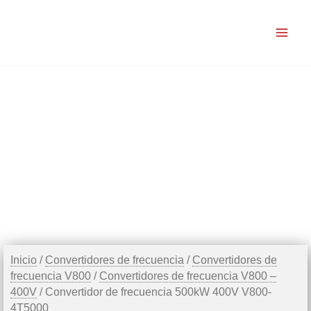
Ir
al
contenido
Inicio
/
Convertidores de frecuencia
/
Convertidores de
frecuencia V800
/
Convertidores de frecuencia V800 –
400V
/ Convertidor de frecuencia 500kW 400V V800-
4T5000