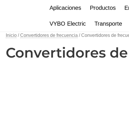
Ir
Aplicaciones
Productos
E
al
contenido
VYBO Electric
Transporte
Inicio
/
Convertidores de frecuencia
/ Convertidores de frec
Convertidores de